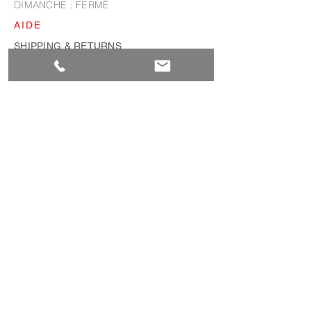
​DIMANCHE : FERMÉ
AIDE
SHIPPING & RETURNS
PRIVACY POLICY
FAQ
CONTACT
ROUTE DE FRONTENEX 41A
1207 GENÈVE
T
+41 22 718 75 75
INFO@SANISWISS.COM
MOYENS DE PAIEMENTS
SUIVEZ-NOUS